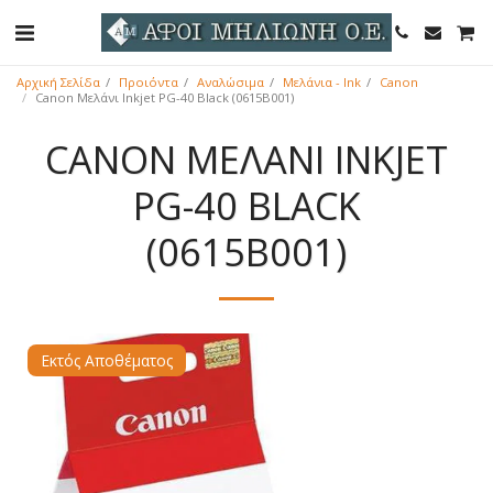
Αρχική Σελίδα
Προιόντα
Αναλώσιμα
Μελάνια - Ink
Canon
Canon Μελάνι Inkjet PG-40 Black (0615B001)
CANON ΜΕΛΆΝΙ INKJET
PG-40 BLACK
(0615B001)
Εκτός Αποθέματος