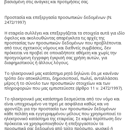
βασισμένη στις ανάγκες και προτιμήσεις σας.
Προστασία και επεξεργασία προσωπικών δεδομένων (Ν.
2472/1997)
Η εταιρεία συλλέγει και επεξεργάζεται τα στοιχεία αυτά για ιδίο
όφελος και ακολουθώντας απαρέγκλιτα τις αρχές της
προστασίας των προσωπικών δεδομένων που προβλέπονται
από τους σχετικούς νόμους και διεθνείς συμβάσεις, δεν
πρόκειται να προβεί σε οποιαδήποτε αθέμιτη και χωρίς την
προηγούμενη έγγραφη έγκρισή σας χρήση αυτών, για
διαφημιστικούς ή άλλους λόγους.
Το ηλεκτρονικό μας κατάστημα ρητά δηλώνει ότι με κανέναν
τρόπο δεν αποκαλύπτει, δημοσιοποιεί, πωλεί, ανταλλάσσει
μέρος ή το σύνολο των προσωπικών στοιχείων και των
πληροφοριών που μας εμπιστεύεστε (άρθρο 11 ν. 2472/1997).
Το ηλεκτρονικό μας κατάστημα δεσμεύεται από τον νόμο και
είναι υποχρεωμένο να τηρεί με ασφάλεια καθώς και να
φροντίζει για την προστασία των προσωπικών δεδομένων
κάθε πελάτη και εγγεγραμμένου μέλους που χρησιμοποιεί το
ηλεκτρονικό κατάστημα της εταιρείας. Σε καμία περίπτωση δεν
πρόκειται να χρησιμοποιηθούν ή επεξεργαστούν τα
προσωπικά σας δεδομένα από τρίτο πρόσωπο, φυσικό ή