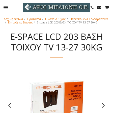
Αρχική Σελίδα
Προιόντα
Εικόνα & Ήχος
Παρελκόμενα Τηλεοράσεων
Επιτοίχιες Βάσεις
E-space LCD 203 ΒΑΣΗ TOIXOY TV 13-27 30KG
E-SPACE LCD 203 ΒΑΣΗ
TOIXOY TV 13-27 30KG