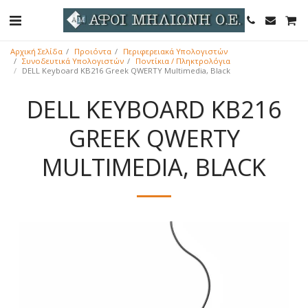
Αρχική Σελίδα
Προιόντα
Περιφερειακά Υπολογιστών
Συνοδευτικά Υπολογιστών
Ποντίκια / Πληκτρολόγια
DELL Keyboard KB216 Greek QWERTY Multimedia, Black
DELL KEYBOARD KB216
GREEK QWERTY
MULTIMEDIA, BLACK