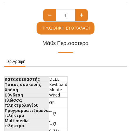
ΠΡΟΣΘΉΚΗ ΣΤΟ ΚΑΛΆΘΙ
Μάθε Περισσότερα
Περιγραφή
Κατασκευαστής
DELL
Τύπος συσκευής
Keyboard
Χρήση
Mobile
Σύνδεση
Wired
Γλώσσα
GR
πληκτρολογίου
Προγραμματιζόμενα
Όχι
πλήκτρα
Multimedia
Όχι
πλήκτρα
SKU :