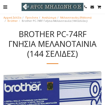
Αρχική Σελίδα
Προιόντα
Αναλώσιμα
Μελανοταινίες (Ribbons)
Brother
Brother PC-74RF Γνήσια Μελανοταινία (144 Σελίδες)
BROTHER PC-74RF
ΓΝΉΣΙΑ ΜΕΛΑΝΟΤΑΙΝΊΑ
(144 ΣΕΛΊΔΕΣ)