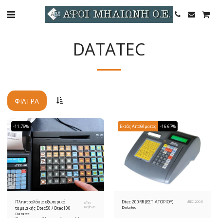
DATATEC
ΦΊΛΤΡΑ
-11.76%
Εκτός Αποθέματος
-16.67%
Πληκτρολόγιο εξωτερικό
Dtec 200RR (ΕΣΤΙΑΤΟΡΙΟΥ)
dTEC-200 E
dTec
ταμειακής Dtec50 / Dtec100
Keyb78
Datatec
Datatec