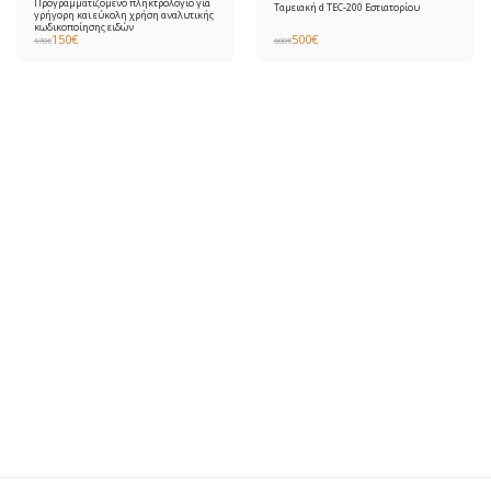
Προγραμματιζόμενο πληκτρολόγιο για
Ταμειακή d TEC-200 Εστιατορίου
γρήγορη και εύκολη χρήση αναλυτικής
κωδικοποίησης ειδών
150
€
500
€
170
€
600
€