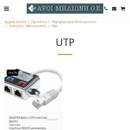
Αρχική Σελίδα
Προιόντα
Περιφερειακά Υπολογιστών
Καλώδια - Μετατροπείς
Utp
UTP
-16.67%
ADAPTER RJ45 x 2 STP Intellinet
VAR504195
504195
Intellinet
Intellinet 504195 μετατροπέας